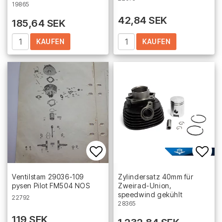
19865
42,84 SEK
185,64 SEK
KAUFEN
KAUFEN
Add to list of favorites
Add 
Ventilstam 29036-109
Zylindersatz 40mm für
pysen Pilot FM504 NOS
Zweirad-Union,
speedwind gekühlt
22792
28365
119 SEK