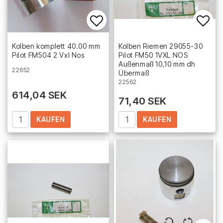
Add to list of favorites
Add 
Kolben komplett 40.00 mm
Kolben Riemen 29055-30
Pilot FM504 2 Vxl Nos
Pilot FM50 1VXL NOS
Außenmaß 10,10 mm dh
22652
Übermaß
22562
614,04 SEK
71,40 SEK
KAUFEN
KAUFEN