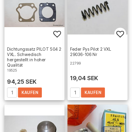
Add to list of favorites
Add 
Dichtungssatz PILOT 504 2
Feder Pys Pilot 2 VXL
VXL. Schwedisch
29036-106 Nr
hergestellt in hoher
22799
Qualität
19525
19,04 SEK
94,25 SEK
KAUFEN
KAUFEN