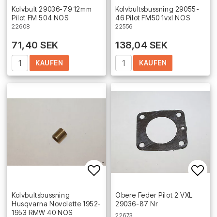
Add to list of favorites
Add 
Kolvbult 29036-79 12mm
Kolvbultsbussning 29055-
Pilot FM 504 NOS
46 Pilot FM50 1vxl NOS
22608
22556
71,40 SEK
138,04 SEK
KAUFEN
KAUFEN
Add to list of favorites
Add 
Kolvbultsbussning
Obere Feder Pilot 2 VXL
Husqvarna Novolette 1952-
29036-87 Nr
1953 RMW 40 NOS
22673