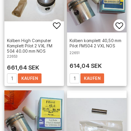
Add to list of favorites
Add 
Kolben High Computer
Kolben komplett 40,50 mm
Komplett Pilot 2 VXL FM
Pilot FM504 2 VXL NOS
504 40.00 mm NOS
22651
22653
614,04 SEK
661,64 SEK
KAUFEN
KAUFEN