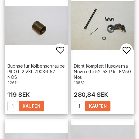
Add to list of favorites
Add 
Buchse für Kolbenschraube
Dicht Komplett Husqvarna
PILOT 2 VXL 29036-52
Novolette 52-53 Pilot FM50
NOS
Nos
22611
19862
119 SEK
280,84 SEK
KAUFEN
KAUFEN