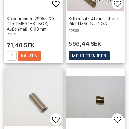
Add to list of favorites
Add 
Kolbenriemen 29055-30
Kolbensatz 41.5mm über.d
Pilot FM50 1VXL NOS,
Pilot FM50 1vxl NOS
Außenmaß 10,00 mm
22568
22574
566,44 SEK
71,40 SEK
KAUFEN
MEHR ERFAHREN