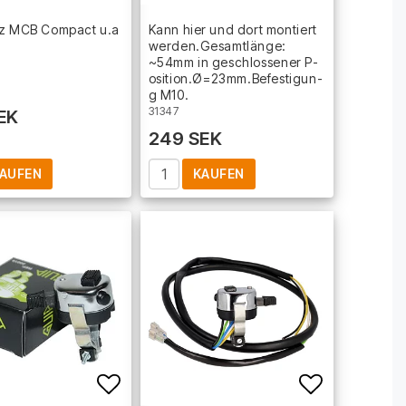
t of favorites
Add to list of favorites
Add to lis
tz MCB Compact u.a
Kann hier und dort montiert
werden.Gesamtlänge:
~54mm in geschlossener P­
o­s­i­t­i­o­n­.­Ø­=­2­3­m­m­.­B­e­f­e­s­t­i­g­u­n­
g M10.
31347
EK
249 SEK
AUFEN
KAUFEN