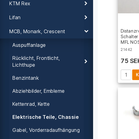
KTM Rex
Lifan
MCB, Monark, Crescent
Distanzr
Schalter
MFL NO
Auspuffanlage
21442
Rücklicht, Frontlicht,
75 SE
Lichthupe
K
Benzintank
Abziehbilder, Embleme
Kettenrad, Kette
Elektrische Teile, Chassie
Gabel, Vorderradaufhängung