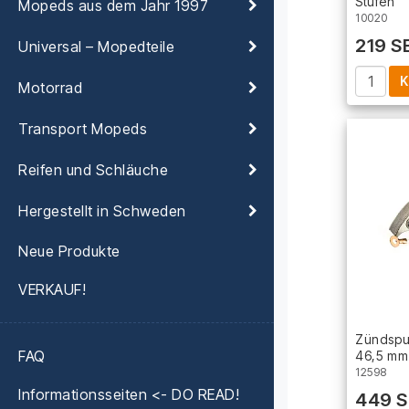
Stufen
Mopeds aus dem Jahr 1997
10020
219 S
Universal – Mopedteile
K
Motorrad
Transport Mopeds
Reifen und Schläuche
Hergestellt in Schweden
Neue Produkte
VERKAUF!
Zündspul
FAQ
46,5 mm
12598
Informationsseiten <- DO READ!
449 S