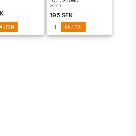
LOUD SOUND
29039
EK
195 SEK
AUFEN
KAUFEN