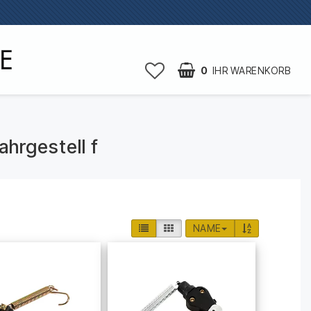
0
IHR WARENKORB
ahrgestell f
NAME