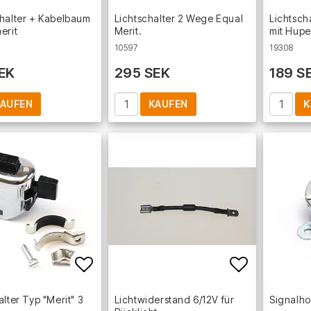
Add to list of favorites
Add to lis
halter + Kabelbaum
Lichtschalter 2 Wege Equal
Lichtsch
erit
Merit.
mit Hupe
10597
19308
EK
295 SEK
189 S
AUFEN
KAUFEN
K
Add to list of favorites
Add to lis
alter Typ "Merit" 3
Lichtwiderstand 6/12V für
Signalho