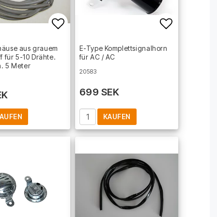
t of favorites
Add to list of favorites
Add to lis
häuse aus grauem
E-Type Komplettsignalhorn
f für 5-10 Drähte.
für AC / AC
. 5 Meter
20583
699 SEK
EK
AUFEN
KAUFEN