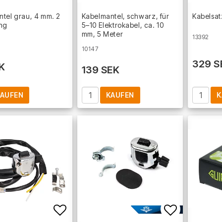
Add to list of favorites
Add to lis
tel grau, 4 mm. 2
Kabelmantel, schwarz, für
Kabelsa
ang
5–10 Elektrokabel, ca. 10
mm, 5 Meter
13392
10147
329 S
K
139 SEK
AUFEN
KAUFEN
K