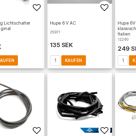
Add to list of favorites
Add to lis
g Lichtschalter
Hupe 6 V AC
Hupe 6V 
iginal
klassisch
25971
Italien
12260
135 SEK
K
249 S
AUFEN
KAUFEN
K