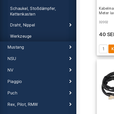
Schaukel, Stoßdämpfer,
Kabelman
Meter l
Kettenkasten
32002
Draht, Nippel
40 SE
Werkzeuge
Mustang
K
NSU
NV
Piaggio
Puch
Rex, Pilot, RMW