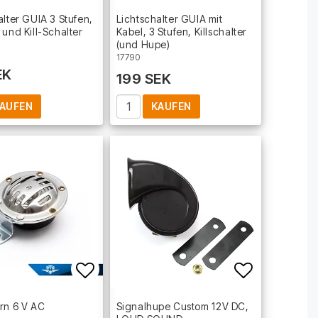
t of favorites
Add to list of favorites
Add to lis
alter GUIA 3 Stufen,
Lichtschalter GUIA mit
 und Kill-Schalter
Kabel, 3 Stufen, Killschalter
(und Hupe)
17790
EK
199 SEK
AUFEN
KAUFEN
t of favorites
Add to list of favorites
Add to lis
rn 6 V AC
Signalhupe Custom 12V DC,