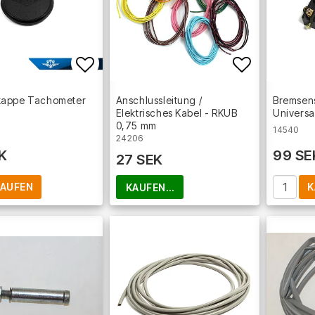
Add to list of favorites
Add to lis
appe Tachometer
Anschlussleitung /
Bremsen
Elektrisches Kabel - RKUB
Univers
0,75 mm
14540
24206
K
99 SE
27 SEK
AUFEN
K
KAUFEN…