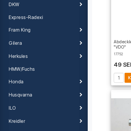
DKW
Express-Radexi
Fram King
Abdeckk
Gilera
"VDO"
17752
Herkules
49 SE
HMW/Fuchs
K
Honda
Husqvarna
ILO
Kreidler