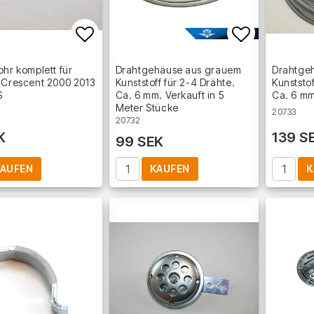
Add to list of favorites
Add to lis
ohr komplett für
Drahtgehäuse aus grauem
Drahtge
 Crescent 2000 2013
Kunststoff für 2-4 Drähte.
Kunststof
S
Ca. 6 mm. Verkauft in 5
Ca. 6 mm
Meter Stücke
20733
20732
K
139 S
99 SEK
AUFEN
KAUFEN
K