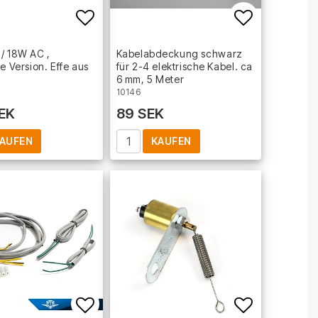
t of favorites
Add to list of favorites
Add to lis
/ 18W AC ,
Kabelabdeckung schwarz
e Version. Effe aus
für 2-4 elektrische Kabel. ca
6 mm, 5 Meter
10146
EK
89 SEK
AUFEN
KAUFEN