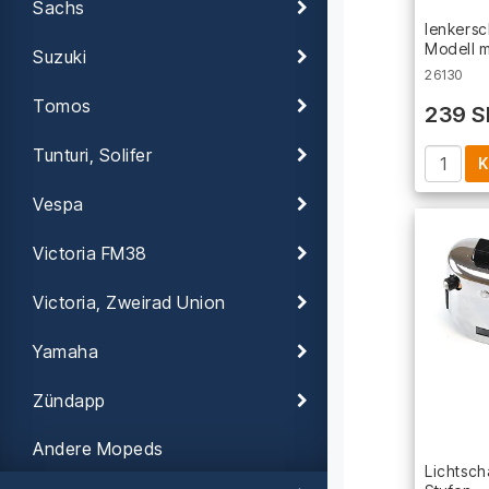
Sachs
lenkersc
Modell m
Suzuki
26130
Tomos
239 S
Tunturi, Solifer
K
Vespa
Victoria FM38
Victoria, Zweirad Union
Yamaha
Zündapp
Andere Mopeds
Lichtsch