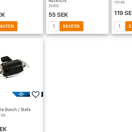
Rücklicht
10148
25632
119 S
EK
55 SEK
AUFEN
KAUFEN
K
Add to list of favorites
e Bosch / Stefa
 cc
EK