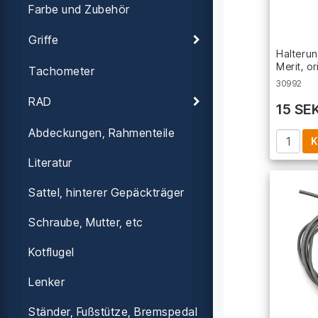
Farbe und Zubehör
Griffe
Halterun
Merit, or
Tachometer
30992
RAD
15 SE
Abdeckungen, Rahmenteile
K
Literatur
Sattel, hinterer Gepäckträger
Schraube, Mutter, etc
Kotflugel
Lenker
Ständer, Fußstütze, Bremspedal