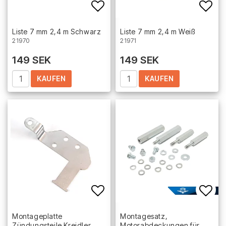
Add to list of favorites
Add 
Liste 7 mm 2,4 m Schwarz
Liste 7 mm 2,4 m Weiß
21970
21971
149 SEK
149 SEK
KAUFEN
KAUFEN
Add to list of favorites
Add 
Montageplatte
Montagesatz,
Zündungsteile Kreidler
Motorabdeckungen für