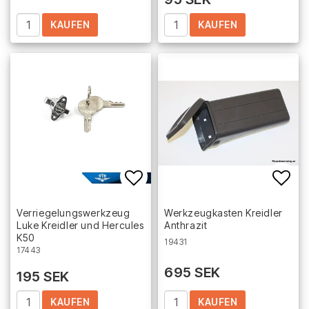
KAUFEN
KAUFEN
Add to list of favorites
Add 
Verriegelungswerkzeug
Werkzeugkasten Kreidler
Luke Kreidler und Hercules
Anthrazit
K50
19431
17443
695 SEK
195 SEK
KAUFEN
KAUFEN