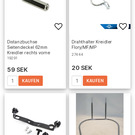
Add to list of favorites
Add 
Distanzbuchse
Drahthalter Kreidler
Seitendeckel 62mm
Flory/MF/MP
Kreidler rechts vorne
27444
19291
20 SEK
59 SEK
KAUFEN
KAUFEN