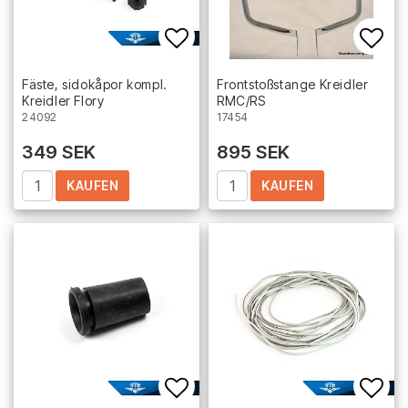
Add to list of favorites
Add 
Fäste, sidokåpor kompl.
Frontstoßstange Kreidler
Kreidler Flory
RMC/RS
24092
17454
349 SEK
895 SEK
KAUFEN
KAUFEN