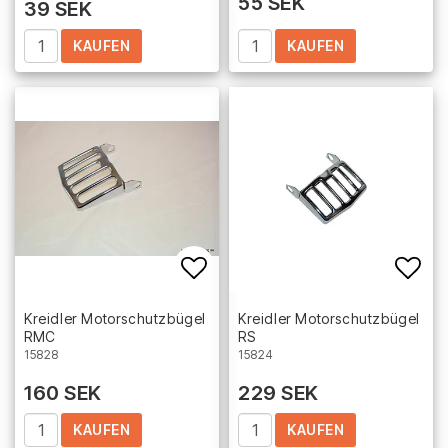
55 SEK
39 SEK
KAUFEN
KAUFEN
Add to list of favorites
Add 
Kreidler Motorschutzbügel
Kreidler Motorschutzbügel
RMC
RS
15828
15824
160 SEK
229 SEK
KAUFEN
KAUFEN