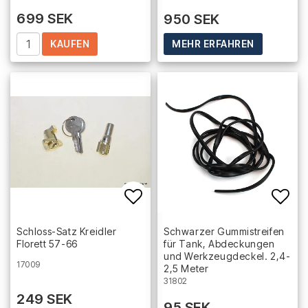
699 SEK
950 SEK
KAUFEN
MEHR ERFAHREN
Add to list of favorites
Add 
Schloss-Satz Kreidler
Schwarzer Gummistreifen
Florett 57-66
für Tank, Abdeckungen
und Werkzeugdeckel. 2,4-
17009
2,5 Meter
31802
249 SEK
95 SEK