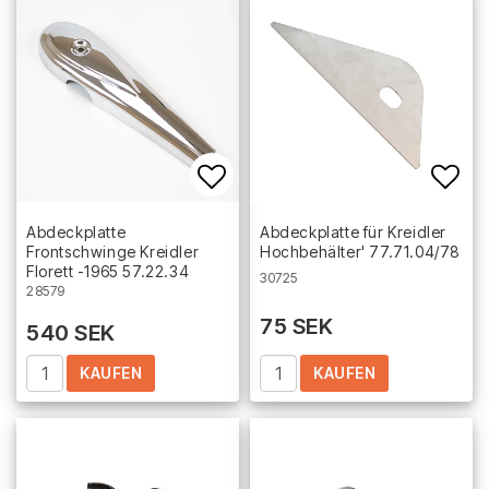
Add to list of favorites
Add 
Abdeckplatte
Abdeckplatte für Kreidler
Frontschwinge Kreidler
Hochbehälter' 77.71.04/78
Florett -1965 57.22.34
30725
28579
75 SEK
540 SEK
KAUFEN
KAUFEN