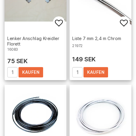
Add to list of favorites
Add 
Lenker Anschlag Kreidler
Liste 7 mm 2,4 m Chrom
Florett
21972
16083
149 SEK
75 SEK
KAUFEN
KAUFEN