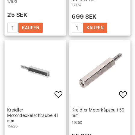
17873
17767
25 SEK
699 SEK
KAUFEN
KAUFEN
Add to list of favorites
Add 
Kreidler
Kreidler Motorkåpsbult 59
Motordeckelschraube 41
mm
mm
19250
15826