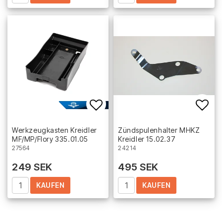
Add to list of favorites
Add 
Werkzeugkasten Kreidler
Zündspulenhalter MHKZ
MF/MP/Flory 335.01.05
Kreidler 15.02.37
27564
24214
249 SEK
495 SEK
KAUFEN
KAUFEN