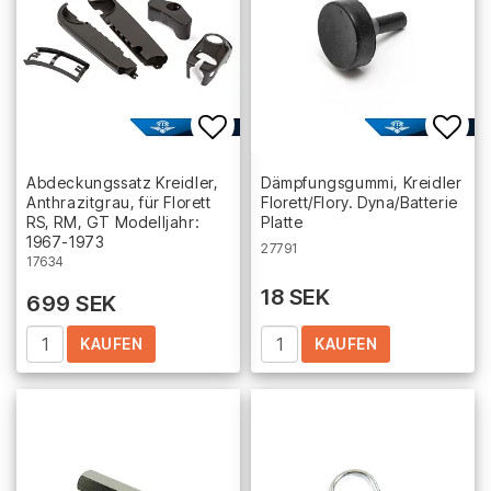
Add to list of favorites
Add 
Abdeckungssatz Kreidler,
Dämpfungsgummi, Kreidler
Anthrazitgrau, für Florett
Florett/Flory. Dyna/Batterie
RS, RM, GT Modelljahr:
Platte
1967-1973
27791
17634
18 SEK
699 SEK
KAUFEN
KAUFEN