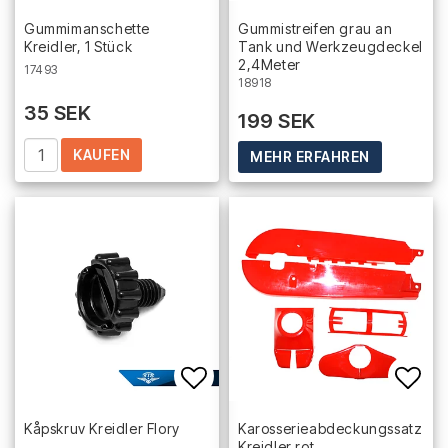
Add to list of favorites
Add 
Gummimanschette
Gummistreifen grau an
Kreidler, 1 Stück
Tank und Werkzeugdeckel
2,4Meter
17493
18918
35 SEK
199 SEK
KAUFEN
MEHR ERFAHREN
Add to list of favorites
Add 
Kåpskruv Kreidler Flory
K­a­r­o­s­s­e­r­i­e­a­b­d­e­c­k­u­n­g­s­s­a­t­z
Kreidler rot