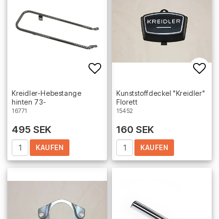
Add to list of favorites
Add 
Kreidler-Hebestange
Kunststoffdeckel "Kreidler"
hinten 73-
Florett
16771
15452
495 SEK
160 SEK
KAUFEN
KAUFEN