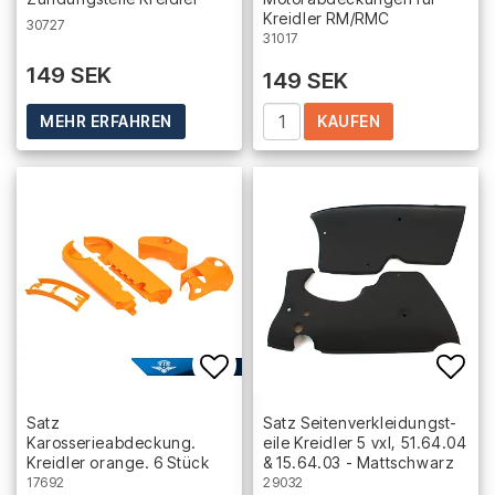
Kreidler RM/RMC
30727
31017
149 SEK
149 SEK
KAUFEN
MEHR ERFAHREN
Add to list of favorites
Add 
Satz
Satz S­e­i­t­e­n­v­e­r­k­l­e­i­d­u­n­g­s­t­
Karosserieabdeckung.
e­i­l­e Kreidler 5 vxl, 51.64.04
Kreidler orange. 6 Stück
& 15.64.03 - Mattschwarz
17692
29032