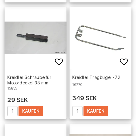
Add to list of favorites
Add 
Kreidler Schraube für
Kreidler Tragbügel -72
Motordeckel 38 mm
16770
15855
349 SEK
29 SEK
KAUFEN
KAUFEN