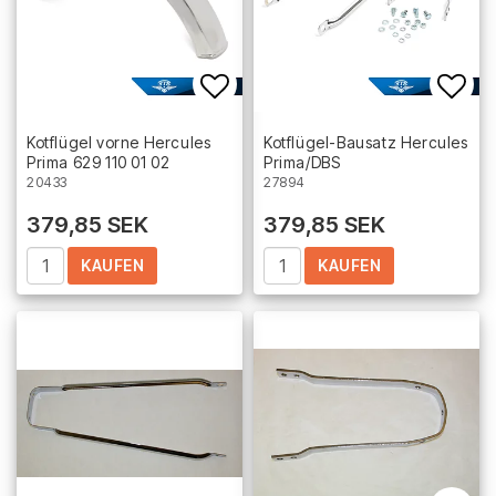
Add to list of favorites
Add 
Kotflügel vorne Hercules
Kotflügel-Bausatz Hercules
Prima 629 110 01 02
Prima/DBS
20433
27894
379,85 SEK
379,85 SEK
KAUFEN
KAUFEN