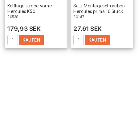
Add to list of favorites
Add 
Kotflügelstrebe vorne
Satz Montageschrauben
Hercules K50
Hercules prima 16 Stück
20538
20147
179,93 SEK
27,61 SEK
KAUFEN
KAUFEN