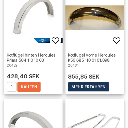
Add to list of favorites
Add 
Kotflügel hinten Hercules
Kotflügel vorne Hercules
Prima 504 110 10 03
K50 685 110 01 01.098
20432
20434
428,40 SEK
855,85 SEK
KAUFEN
MEHR ERFAHREN