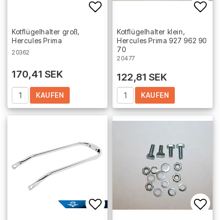
Add to list of favorites
Add 
Kotflügelhalter groß,
Kotflügelhalter klein,
Hercules Prima
Hercules Prima 927 962 90
70
20362
20477
170,41 SEK
122,81 SEK
KAUFEN
KAUFEN