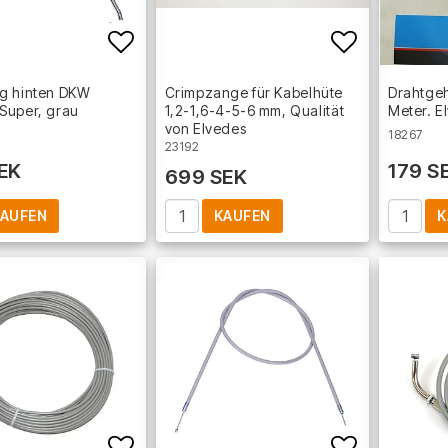
Add to list of favorites
Add to lis
g hinten DKW
Crimpzange für Kabelhüte
Drahtgeh
Super, grau
1,2-1,6-4-5-6 mm, Qualität
Meter. E
von Elvedes
18267
23192
EK
179 S
699 SEK
AUFEN
KAUFEN
K