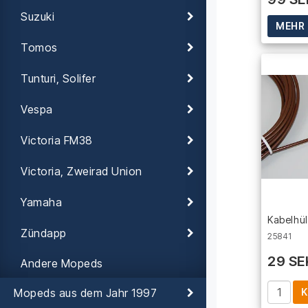
Suzuki
MEHR 
Tomos
Tunturi, Solifer
Vespa
Victoria FM38
Victoria, Zweirad Union
Yamaha
Kabelhül
Zündapp
25841
29 SE
Andere Mopeds
K
Mopeds aus dem Jahr 1997