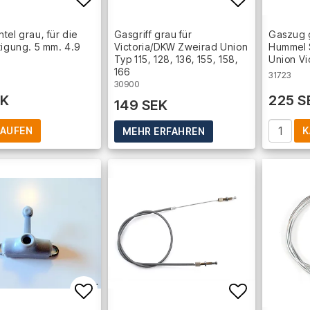
Add to list of favorites
Add to lis
tel grau, für die
Gasgriff grau für
Gaszug 
tigung. 5 mm. 4.9
Victoria/DKW Zweirad Union
Hummel 
Typ 115, 128, 136, 155, 158,
Union Vi
166
31723
30900
EK
225 S
149 SEK
AUFEN
K
MEHR ERFAHREN