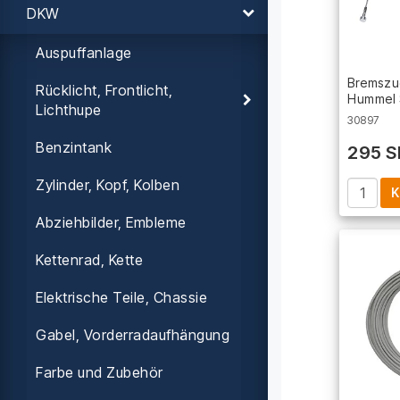
DKW
Auspuffanlage
Bremszu
Rücklicht, Frontlicht,
Hummel 
Lichthupe
30897
Benzintank
295 S
Zylinder, Kopf, Kolben
K
Abziehbilder, Embleme
Kettenrad, Kette
Elektrische Teile, Chassie
Gabel, Vorderradaufhängung
Farbe und Zubehör