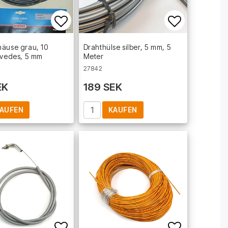
t of favorites
Add to list of favorites
Add to lis
äuse grau, 10
Drahthülse silber, 5 mm, 5
lvedes, 5 mm
Meter
27842
EK
189 SEK
AUFEN
KAUFEN