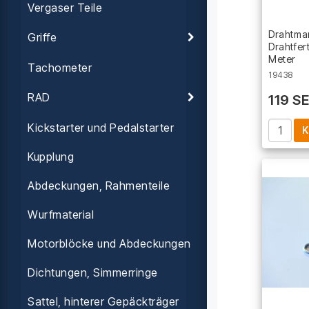
Vergaser Teile
Drahtman
Griffe
Drahtfer
Meter
Tachometer
19438
RAD
119 S
Kickstarter und Pedalstarter
K
Kupplung
Abdeckungen, Rahmenteile
Wurfmaterial
Motorblöcke und Abdeckungen
Dichtungen, Simmerringe
Sattel, hinterer Gepäckträger