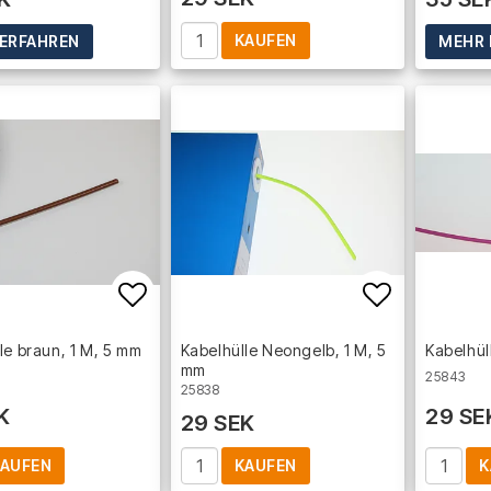
KAUFEN
ERFAHREN
MEHR 
Add to list of favorites
Add to lis
le braun, 1 M, 5 mm
Kabelhülle Neongelb, 1 M, 5
Kabelhül
mm
25843
25838
K
29 SE
29 SEK
AUFEN
KAUFEN
K