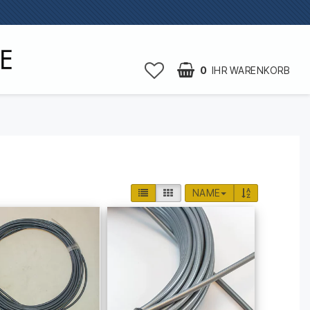
0
IHR WARENKORB
NAME