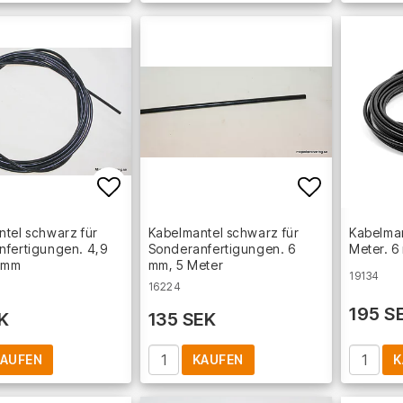
Add to list of favorites
Add to lis
tel schwarz für
Kabelmantel schwarz für
Kabelman
nfertigungen. 4,9
Sonderanfertigungen. 6
Meter. 
5 mm
mm, 5 Meter
19134
16224
195 S
K
135 SEK
AUFEN
KAUFEN
K