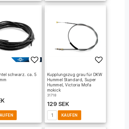
t of favorites
Add to list of favorites
Add to lis
tel schwarz. ca. 5
Kupplungszug grau für DKW
6 mm
Hummel Standard, Super
Hummel, Victoria Mofa
mokick
31718
EK
129 SEK
AUFEN
KAUFEN