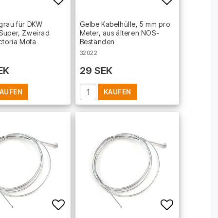
t of favorites
Add to list of favorites
Add to lis
grau für DKW
Gelbe Kabelhülle, 5 mm pro
Super, Zweirad
Meter, aus älteren NOS-
ctoria Mofa
Beständen
32022
EK
29 SEK
AUFEN
KAUFEN