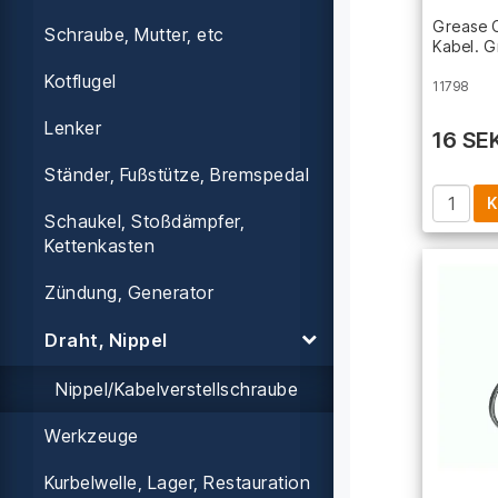
Grease C
Schraube, Mutter, etc
Kabel. G
Kotflugel
11798
Lenker
16 SE
Ständer, Fußstütze, Bremspedal
K
Schaukel, Stoßdämpfer,
Kettenkasten
Zündung, Generator
Draht, Nippel
Nippel/Kabelverstellschraube
Werkzeuge
Kurbelwelle, Lager, Restauration