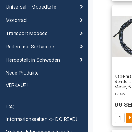
Universal – Mopedteile
Motorrad
Transport Mopeds
Reifen und Schläuche
Hergestellt in Schweden
Neue Produkte
Kabelman
Sondera
VERKAUF!
Meter, 
12005
99 SE
FAQ
K
Informationsseiten <- DO READ!
Mehrwertsteuerverwaltung für