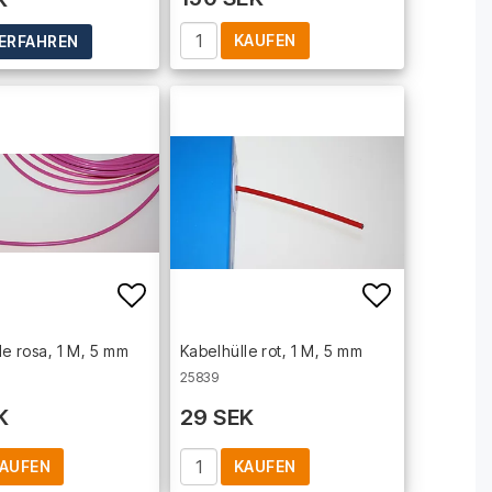
KAUFEN
ERFAHREN
t of favorites
Add to list of favorites
Add to lis
le rosa, 1 M, 5 mm
Kabelhülle rot, 1 M, 5 mm
25839
K
29 SEK
AUFEN
KAUFEN