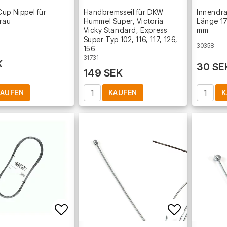
Add to list of favorites
Add to lis
up Nippel für
Handbremsseil für DKW
Innendra
rau
Hummel Super, Victoria
Länge 1
Vicky Standard, Express
mm
Super Typ 102, 116, 117, 126,
30358
156
31731
K
30 SE
149 SEK
AUFEN
KAUFEN
K