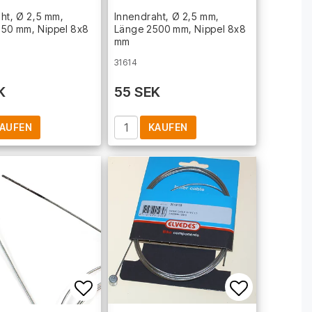
t of favorites
Add to list of favorites
Add to lis
ht, Ø 2,5 mm,
Innendraht, Ø 2,5 mm,
750 mm, Nippel 8x8
Länge 2500 mm, Nippel 8x8
mm
31614
K
55 SEK
AUFEN
KAUFEN