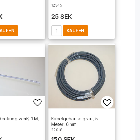
12345
K
25 SEK
AUFEN
KAUFEN
t of favorites
Add to list of favorites
Add to lis
eckung weiß, 1 M,
Kabelgehäuse grau, 5
Meter. 6 mm
22018
150 SEK
K