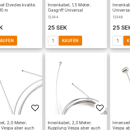
Add to list of favorites
Add to lis
el Elvedes kvalite.
Innenkabel, 1,5 Meter.
Innenkabe
10 m
Gasgriff Universal
Universa
12344
12346
K
25 SEK
25 SE
AUFEN
KAUFEN
K
Add to list of favorites
Add to lis
el, 2,0 Meter.
Innenkabel, 2,0 Meter.
Innensei
e Vespa aber auch
Kupplung Vespa aber auch
Vespa ab