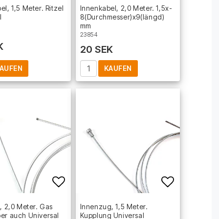
t of favorites
Add to list of favorites
Add to lis
l, 1,5 Meter. Ritzel
Innenkabel, 2,0 Meter. 1­,­5­x­
l
8­(­D­u­r­c­h­m­e­s­s­e­r­)­x­9­(­l­ä­n­g­d­)
mm
23854
K
20 SEK
AUFEN
KAUFEN
t of favorites
Add to list of favorites
Add to lis
l, 2,0 Meter. Gas
Innenzug, 1,5 Meter.
er auch Universal
Kupplung Universal