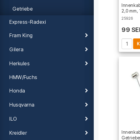
Innenkab
Getriebe
2,0 mm, 
25926
Express-Radexi
99 SE
Fram King
K
Gilera
Herkules
HMW/Fuchs
Honda
Husqvarna
ILO
Innenkab
Kreidler
Getrieb