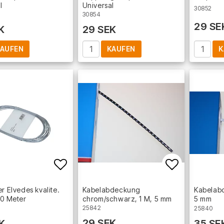
l
Universal
30852
30854
29 SE
K
29 SEK
AUFEN
KAUFEN
K
Add to list of favorites
Add to lis
er Elvedes kvalite.
Kabelabdeckung
Kabelabd
10 Meter
chrom/schwarz, 1 M, 5 mm
5 mm
25842
25840
29 SEK
K
35 SE