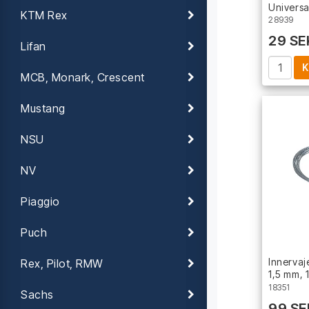
Universa
KTM Rex
28939
29 SE
Lifan
K
MCB, Monark, Crescent
Mustang
NSU
NV
Piaggio
Puch
Innervaj
Rex, Pilot, RMW
1,5 mm, 
18351
Sachs
99 SE