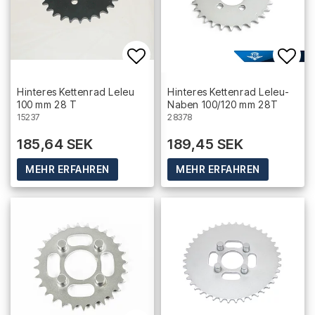
Add to list of favorites
Add 
Hinteres Kettenrad Leleu
Hinteres Kettenrad Leleu-
100 mm 28 T
Naben 100/120 mm 28T
15237
28378
185,64 SEK
189,45 SEK
MEHR ERFAHREN
MEHR ERFAHREN