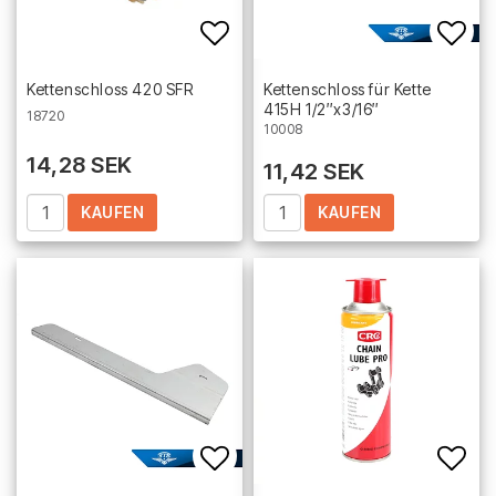
Add to list of favorites
Add 
Kettenschloss 420 SFR
Kettenschloss für Kette
415H 1/2″x3/16″
18720
10008
14,28 SEK
11,42 SEK
KAUFEN
KAUFEN