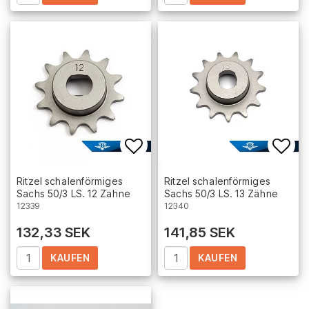
Add to list of favorites
Add 
Ritzel schalenförmiges
Ritzel schalenförmiges
Sachs 50/3 LS. 12 Zähne
Sachs 50/3 LS. 13 Zähne
12339
12340
132,33 SEK
141,85 SEK
KAUFEN
KAUFEN