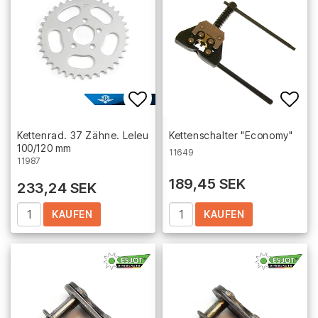
Add to list of favorites
Add 
Kettenrad. 37 Zähne. Leleu
Kettenschalter "Economy"
100/120 mm
11649
11987
189,45 SEK
233,24 SEK
KAUFEN
KAUFEN