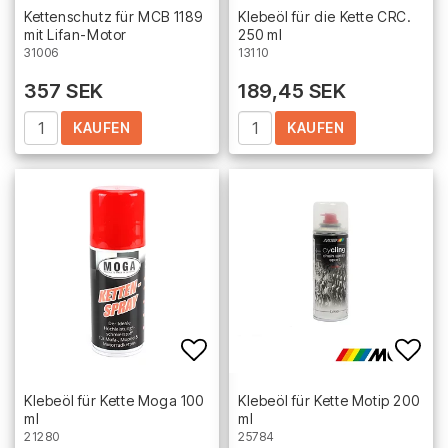
Add to list of favorites
Add 
Kettenschutz für MCB 1189
Klebeöl für die Kette CRC.
mit Lifan-Motor
250 ml
31006
13110
357 SEK
189,45 SEK
KAUFEN
KAUFEN
Add to list of favorites
Add 
Klebeöl für Kette Moga 100
Klebeöl für Kette Motip 200
ml
ml
25784
21280