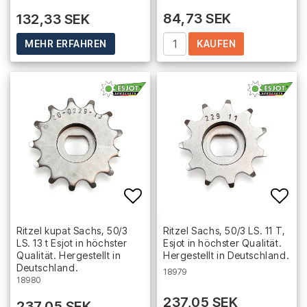
84,73 SEK
132,33 SEK
KAUFEN
MEHR ERFAHREN
Add to list of favorites
Add 
Ritzel kupat Sachs, 50/3
Ritzel Sachs, 50/3 LS. 11 T,
LS. 13 t Esjot in höchster
Esjot in höchster Qualität.
Qualität. Hergestellt in
Hergestellt in Deutschland.
Deutschland.
18979
18980
237,05 SEK
237,05 SEK