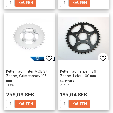
KAUFEN
KAUFEN
Add to list of favorites
Add 
Kettenrad hintenMCB 34
Kettenrad, hinten. 36
Zähne, Grimecanav 105
Zähne. Leleu 100 mm
mm
schwarz
11982
27607
256,09 SEK
185,64 SEK
KAUFEN
KAUFEN