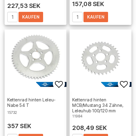
157,08 SEK
227,53 SEK
KAUFEN
KAUFEN
Add to list of favorites
Add 
Kettenrad hinten Leleu-
Kettenrad hinten
Nabe 54 T
MCB/Mustang 34 Zähne,
Leleuhub 100/120 mm
15732
11984
357 SEK
208,49 SEK