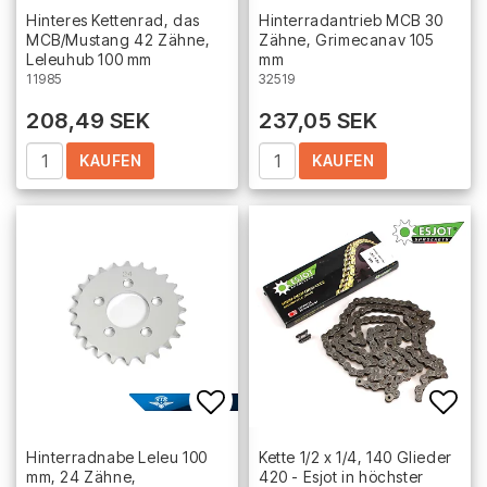
Add to list of favorites
Add 
Hinteres Kettenrad, das
Hinterradantrieb MCB 30
MCB/Mustang 42 Zähne,
Zähne, Grimecanav 105
Leleuhub 100 mm
mm
11985
32519
208,49 SEK
237,05 SEK
KAUFEN
KAUFEN
Add to list of favorites
Add 
Hinterradnabe Leleu 100
Kette 1/2 x 1/4, 140 Glieder
mm, 24 Zähne,
420 - Esjot in höchster