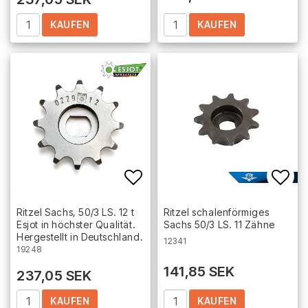
KAUFEN
KAUFEN
Add to list of favorites
Add 
Ritzel Sachs, 50/3 LS. 12 t
Ritzel schalenförmiges
Esjot in höchster Qualität.
Sachs 50/3 LS. 11 Zähne
Hergestellt in Deutschland.
12341
19248
141,85 SEK
237,05 SEK
KAUFEN
KAUFEN