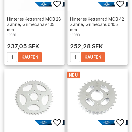
Add to list of favorites
Add 
Hinteres Kettenrad MCB 28
Hinteres Kettenrad MCB 42
Zähne, Grimecanav 105
Zähne, Grimecahub 105
mm
mm
11981
11983
237,05 SEK
252,28 SEK
KAUFEN
KAUFEN
NEU