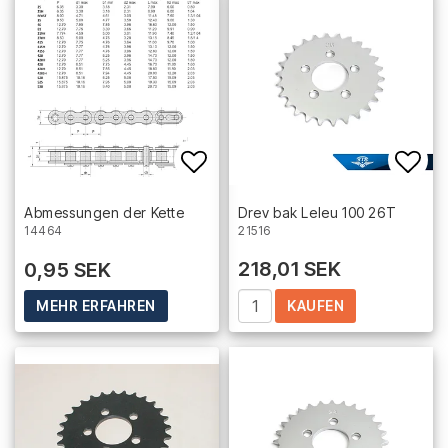
Add to list of favorites
Add 
Abmessungen der Kette
Drev bak Leleu 100 26T
21516
14464
218,01 SEK
0,95 SEK
KAUFEN
MEHR ERFAHREN