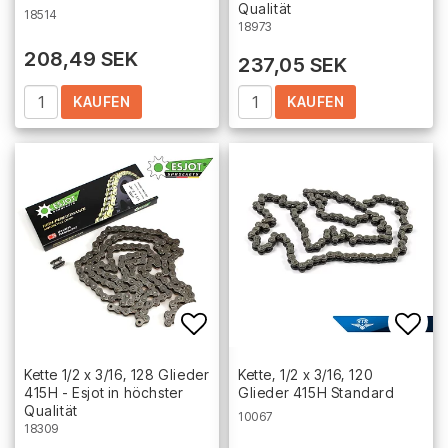
Qualität
18514
18973
208,49 SEK
237,05 SEK
KAUFEN
KAUFEN
Add to list of favorites
Add 
Kette 1/2 x 3/16, 128 Glieder
Kette, 1/2 x 3/16, 120
415H - Esjot in höchster
Glieder 415H Standard
Qualität
10067
18309