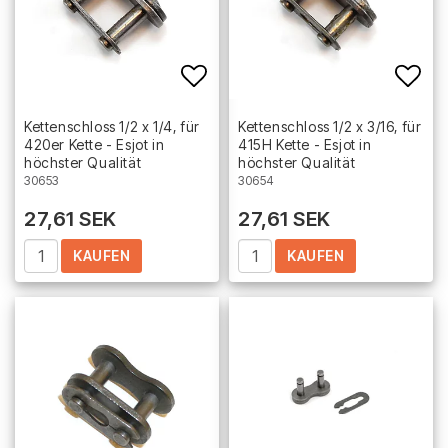
Add to list of favorites
Add 
Kettenschloss 1/2 x 1/4, für
Kettenschloss 1/2 x 3/16, für
420er Kette - Esjot in
415H Kette - Esjot in
höchster Qualität
höchster Qualität
30653
30654
27,61 SEK
27,61 SEK
KAUFEN
KAUFEN