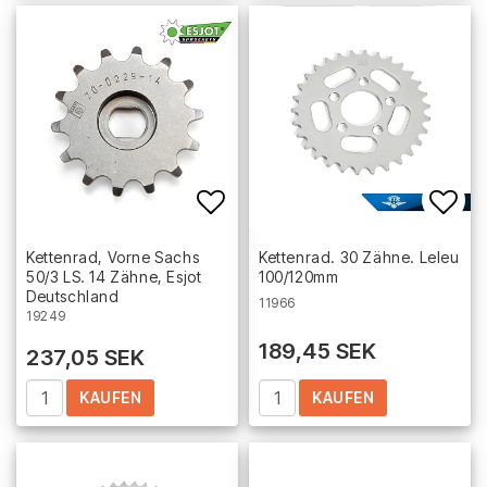
Add to list of favorites
Add 
Kettenrad, Vorne Sachs
Kettenrad. 30 Zähne. Leleu
50/3 LS. 14 Zähne, Esjot
100/120mm
Deutschland
11966
19249
189,45 SEK
237,05 SEK
KAUFEN
KAUFEN