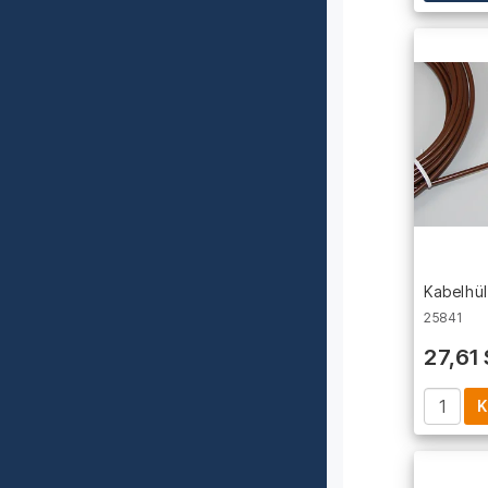
Kabelhül
25841
27,61
K