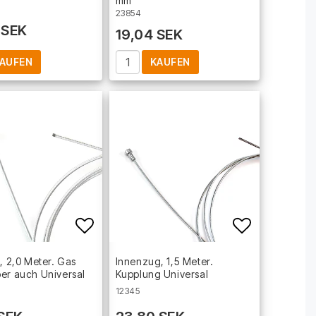
mm
23854
 SEK
19,04 SEK
AUFEN
KAUFEN
t of favorites
Add to list of favorites
Add to lis
l, 2,0 Meter. Gas
Innenzug, 1,5 Meter.
er auch Universal
Kupplung Universal
12345