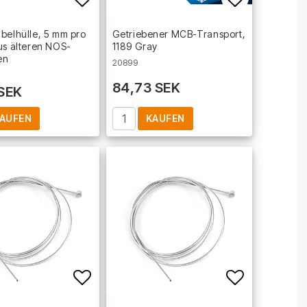
t of favorites
Add to list of favorites
Add to lis
belhülle, 5 mm pro
Getriebener MCB-Transport,
us älteren NOS-
1189 Gray
en
20899
84,73 SEK
 SEK
AUFEN
KAUFEN
t of favorites
Add to list of favorites
Add to lis