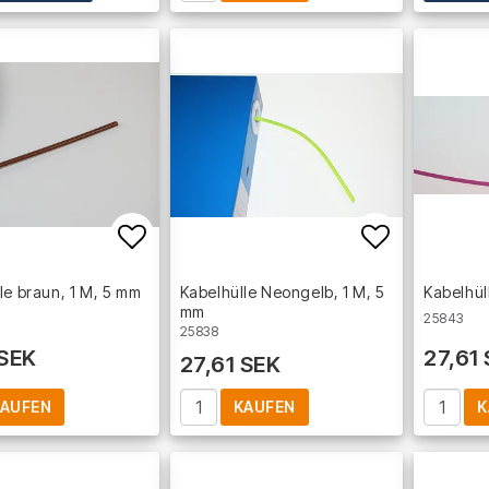
Add to list of favorites
Add to lis
le braun, 1 M, 5 mm
Kabelhülle Neongelb, 1 M, 5
Kabelhül
mm
25843
25838
 SEK
27,61
27,61 SEK
AUFEN
KAUFEN
K