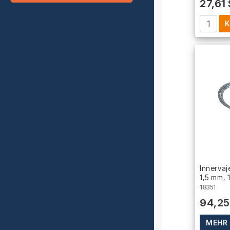
27,61
K
Innervaj
1,5 mm, 
18351
94,25
MEHR 