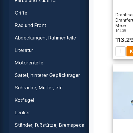
Farbe und Zubehör
Griffe
Drahtman
Drahtfer
Rad und Front
Meter
19438
Abdeckungen, Rahmenteile
113,2
Literatur
K
Motorenteile
Sattel, hinterer Gepäckträger
Schraube, Mutter, etc
Kotflugel
Lenker
Ständer, Fußstütze, Bremspedal