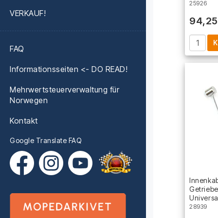
25926
VERKAUF!
94,25
K
FAQ
Informationsseiten <- DO READ!
Mehrwertsteuerverwaltung für
Norwegen
Kontakt
Google Translate FAQ
Innenkab
Getrieb
Universa
28939