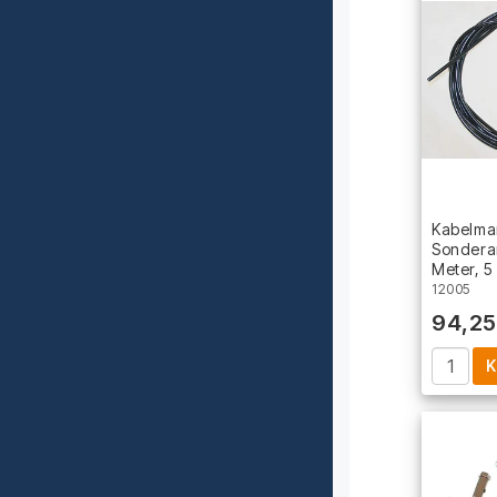
Kabelman
Sondera
Meter, 
12005
94,25
K