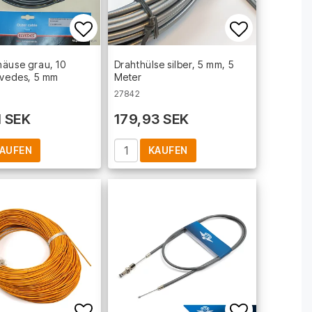
t of favorites
Add to list of favorites
Add to lis
äuse grau, 10
Drahthülse silber, 5 mm, 5
lvedes, 5 mm
Meter
27842
1 SEK
179,93 SEK
AUFEN
KAUFEN