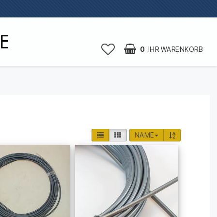
0
IHR WARENKORB
NAME