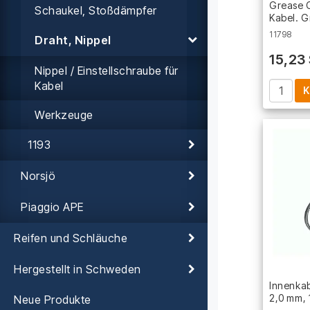
Grease C
Schaukel, Stoßdämpfer
Kabel. G
11798
Draht, Nippel
15,23
Nippel / Einstellschraube für
Kabel
K
Werkzeuge
1193
Norsjö
Piaggio APE
Reifen und Schläuche
Hergestellt in Schweden
Innenkab
2,0 mm, 
Neue Produkte