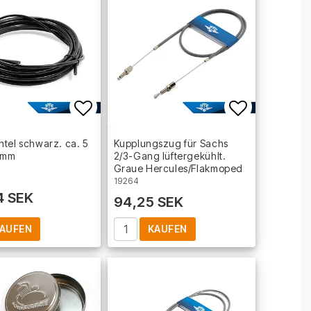
t of favorites
Add to list of favorites
Add to lis
tel schwarz. ca. 5
Kupplungszug für Sachs
6 mm
2/3-Gang lüftergekühlt.
Graue Hercules/Flakmoped
19264
4 SEK
94,25 SEK
AUFEN
KAUFEN