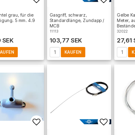
Add to list of favorites
Add to lis
tel grau, für die
Gasgriff, schwarz,
Gelbe Ka
tigung. 5 mm. 4.9
Standardlänge, Zundapp /
Meter, a
MCB
Beständ
11113
32022
9 SEK
103,77 SEK
27,61
AUFEN
KAUFEN
K
Add to list of favorites
Add to lis