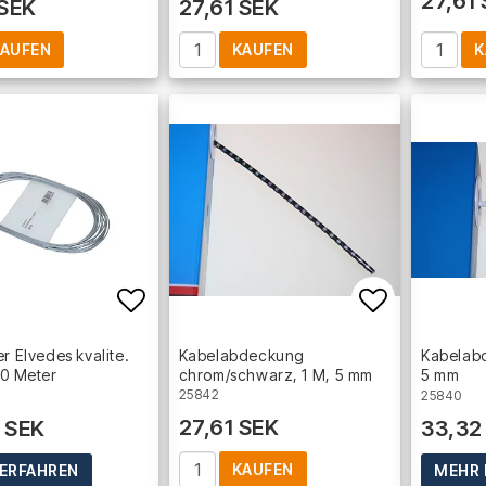
27,61
 SEK
27,61 SEK
AUFEN
KAUFEN
K
Add to list of favorites
Add to lis
er Elvedes kvalite.
Kabelabdeckung
Kabelabd
10 Meter
chrom/schwarz, 1 M, 5 mm
5 mm
25842
25840
27,61 SEK
 SEK
33,32
KAUFEN
ERFAHREN
MEHR 