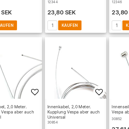
12344
12346
 SEK
23,80 SEK
23,80
AUFEN
KAUFEN
K
Add to list of favorites
Add to lis
el, 2,0 Meter.
Innenkabel, 2,0 Meter.
Innensei
e Vespa aber auch
Kupplung Vespa aber auch
Vespa ab
l
Universal
30852
30854