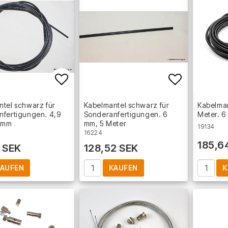
Add to list of favorites
Add to lis
tel schwarz für
Kabelmantel schwarz für
Kabelman
nfertigungen. 4,9
Sonderanfertigungen. 6
Meter. 
5 mm
mm, 5 Meter
19134
16224
185,6
 SEK
128,52 SEK
AUFEN
KAUFEN
K