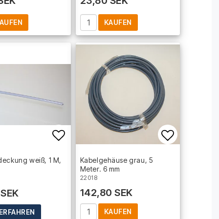
 SEK
23,80 SEK
AUFEN
KAUFEN
t of favorites
Add to list of favorites
Add to lis
eckung weiß, 1 M,
Kabelgehäuse grau, 5
Meter. 6 mm
22018
142,80 SEK
 SEK
KAUFEN
ERFAHREN