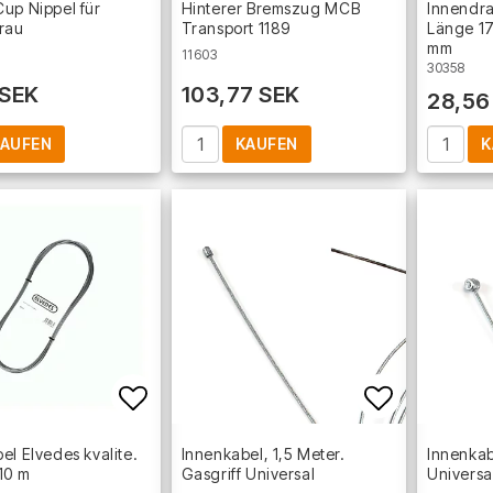
up Nippel für
Hinterer Bremszug MCB
Innendra
rau
Transport 1189
Länge 1
mm
11603
30358
 SEK
103,77 SEK
28,56
AUFEN
KAUFEN
K
Add to list of favorites
Add to lis
el Elvedes kvalite.
Innenkabel, 1,5 Meter.
Innenkabe
10 m
Gasgriff Universal
Universa