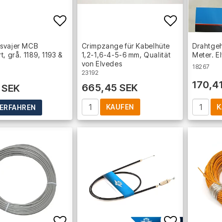
Add to list of favorites
Add to lis
svajer MCB
Crimpzange für Kabelhüte
Drahtgeh
t, grå. 1189, 1193 &
1,2-1,6-4-5-6 mm, Qualität
Meter. E
von Elvedes
18267
23192
170,4
665,45 SEK
 SEK
KAUFEN
K
ERFAHREN