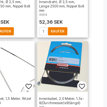
ht, Ø 2,5 mm,
Innendraht, Ø 2,5 mm,
750 mm, Nippel 8x8
Länge 2500 mm, Nippel 8x8
mm
31614
 SEK
52,36 SEK
AUFEN
KAUFEN
t of favorites
Add to list of favorites
Add to lis
l, 1,5 Meter. Ritzel
Innenkabel, 2,0 Meter. 1­,­5­x­
l
8­(­D­u­r­c­h­m­e­s­s­e­r­)­x­9­(­l­ä­n­g­d­)