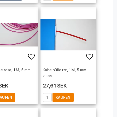
t of favorites
Add to list of favorites
Add to lis
le rosa, 1 M, 5 mm
Kabelhülle rot, 1 M, 5 mm
25839
 SEK
27,61 SEK
AUFEN
KAUFEN