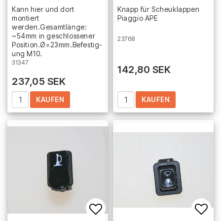
Add to list of favorites
Add 
Kann hier und dort
Knapp für Scheuklappen
montiert
Piaggio APE
werden.Gesamtlänge:
~54mm in geschlossener
23768
P­o­s­i­t­i­o­n­.­Ø­=­2­3­m­m­.­B­e­f­e­s­t­i­g­
u­n­g M10.
31347
142,80 SEK
237,05 SEK
KAUFEN
KAUFEN