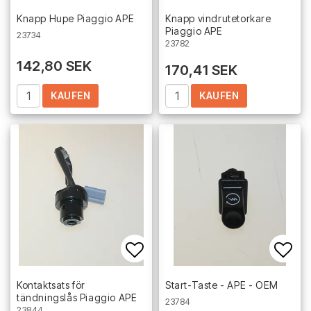
Add to list of favorites
Add 
Knapp Hupe Piaggio APE
Knapp vindrutetorkare
Piaggio APE
23734
23782
142,80 SEK
170,41 SEK
KAUFEN
KAUFEN
Add to list of favorites
Add 
Kontaktsats för
Start-Taste - APE - OEM
tändningslås Piaggio APE
23784
23844