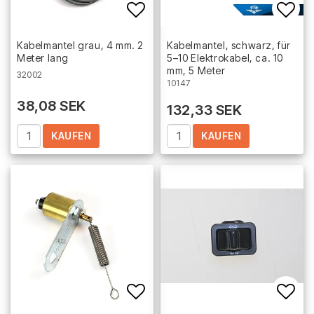
Add to list of favorites
Add 
Kabelmantel grau, 4 mm. 2
Kabelmantel, schwarz, für
Meter lang
5–10 Elektrokabel, ca. 10
mm, 5 Meter
32002
10147
38,08 SEK
132,33 SEK
KAUFEN
KAUFEN