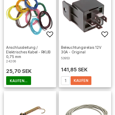
Add to list of favorites
Add 
Anschlussleitung /
Beleuchtungsrelais 12V
Elektrisches Kabel - RKUB
30A - Original
0,75 mm
53953
24206
141,85 SEK
25,70 SEK
KAUFEN
KAUFEN…