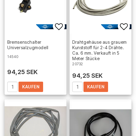
Add to list of favorites
Add 
Bremsenschalter
Drahtgehäuse aus grauem
Universalzugmodell
Kunststoff für 2-4 Drähte.
Ca. 6 mm. Verkauft in 5
14540
Meter Stücke
20732
94,25 SEK
94,25 SEK
KAUFEN
KAUFEN