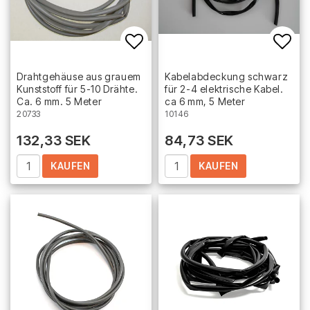
Add to list of favorites
Add 
Drahtgehäuse aus grauem
Kabelabdeckung schwarz
Kunststoff für 5-10 Drähte.
für 2-4 elektrische Kabel.
Ca. 6 mm. 5 Meter
ca 6 mm, 5 Meter
20733
10146
132,33 SEK
84,73 SEK
KAUFEN
KAUFEN