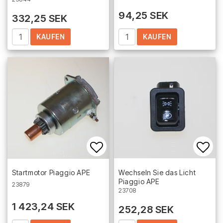
94,25 SEK
332,25 SEK
KAUFEN
KAUFEN
Add to list of favorites
Add 
Startmotor Piaggio APE
Wechseln Sie das Licht
Piaggio APE
23879
23708
1 423,24 SEK
252,28 SEK