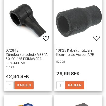
Add to list of favorites
Add 
072843
161125 Kabelschutz an
Zündkerzenschutz VESPA
Klemmleiste Vespa ,APE
50-90-125 PRIMAVERA-
52908
ET3-APE 50
51499
26,66 SEK
42,84 SEK
KAUFEN
KAUFEN