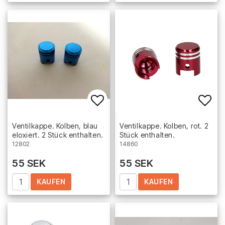
Add to list of favorites
Add 
Ventilkappe. Kolben, blau
Ventilkappe. Kolben, rot. 2
eloxiert. 2 Stück enthalten.
Stück enthalten.
12802
14860
55 SEK
55 SEK
KAUFEN
KAUFEN