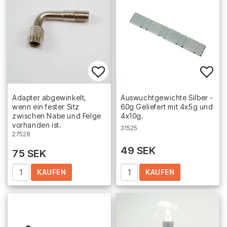
Add to list of favorites
Add 
Adapter abgewinkelt,
Auswuchtgewichte Silber -
wenn ein fester Sitz
60g Geliefert mit 4x5g und
zwischen Nabe und Felge
4x10g.
vorhanden ist.
31525
27528
49 SEK
75 SEK
KAUFEN
KAUFEN