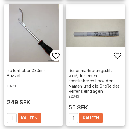
Add to list of favorites
Add 
Reifenheber 330mm -
Reifenmarkierungsstift
Buzzetti
weiß, für einen
sportlicheren Look den
Namen und die Größe des
18211
Reifens eintragen
22343
249 SEK
55 SEK
KAUFEN
KAUFEN