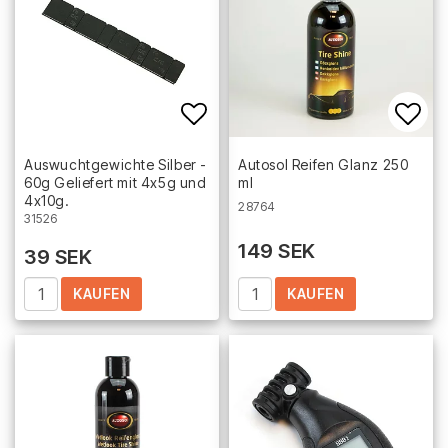
Add to list of favorites
Add 
Auswuchtgewichte Silber -
Autosol Reifen Glanz 250
60g Geliefert mit 4x5g und
ml
4x10g.
28764
31526
149 SEK
39 SEK
KAUFEN
KAUFEN