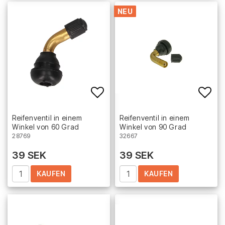
NEU
Add to list of favorites
Add 
Reifenventil in einem
Reifenventil in einem
Winkel von 60 Grad
Winkel von 90 Grad
28769
32667
39 SEK
39 SEK
KAUFEN
KAUFEN