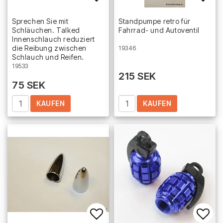
Add to list of favorites
Add 
Sprechen Sie mit
Standpumpe retro für
Schläuchen. Talked
Fahrrad- und Autoventil
Innenschlauch reduziert
die Reibung zwischen
19346
Schlauch und Reifen.
19533
215 SEK
75 SEK
KAUFEN
KAUFEN