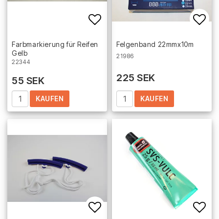
Add to list of favorites
Add 
Farbmarkierung für Reifen
Felgenband 22mmx10m
Gelb
21986
22344
225 SEK
55 SEK
KAUFEN
KAUFEN