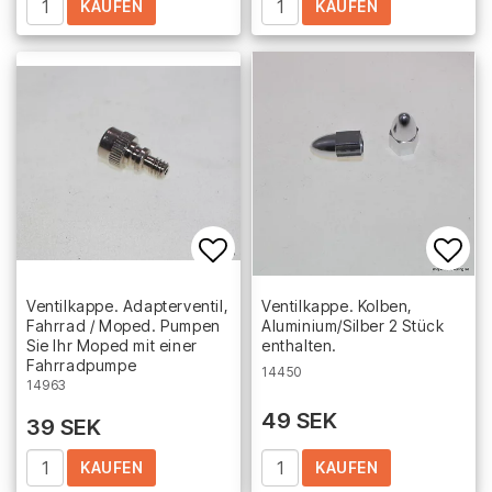
KAUFEN
KAUFEN
Add to list of favorites
Add 
Ventilkappe. Adapterventil,
Ventilkappe. Kolben,
Fahrrad / Moped. Pumpen
Aluminium/Silber 2 Stück
Sie Ihr Moped mit einer
enthalten.
Fahrradpumpe
14450
14963
49 SEK
39 SEK
KAUFEN
KAUFEN