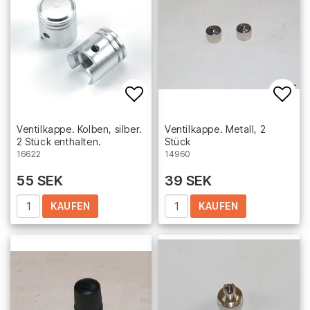
Add to list of favorites
Add 
Ventilkappe. Kolben, silber.
Ventilkappe. Metall, 2
2 Stück enthalten.
Stück
16622
14960
55 SEK
39 SEK
KAUFEN
KAUFEN