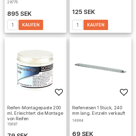
29775
125 SEK
895 SEK
KAUFEN
KAUFEN
Add to list of favorites
Add 
Reifen-Montagepaste 200
Reifeneisen 1 Stück, 240
ml. Erleichtert die Montage
mm lang. Einzeln verkauft
von Reifen
14964
15697
69 SEK
79 SEK