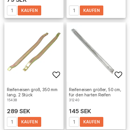
KAUFEN
KAUFEN
Add to list of favorites
Add 
Reifeneisen groß, 350 mm
Reifeneisen größer, 50 cm,
lang. 2 Stück
für den harten Reifen
15438
31240
289 SEK
145 SEK
KAUFEN
KAUFEN