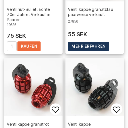
Add to list of favorites
Add 
Ventilhut-Bullet. Echte
Ventilkappe granatblau
70er Jahre. Verkauf in
paarweise verkauft
Paaren
27856
19536
55 SEK
75 SEK
KAUFEN
MEHR ERFAHREN
Add to list of favorites
Add 
Ventilkappe granatrot
Ventilkappe