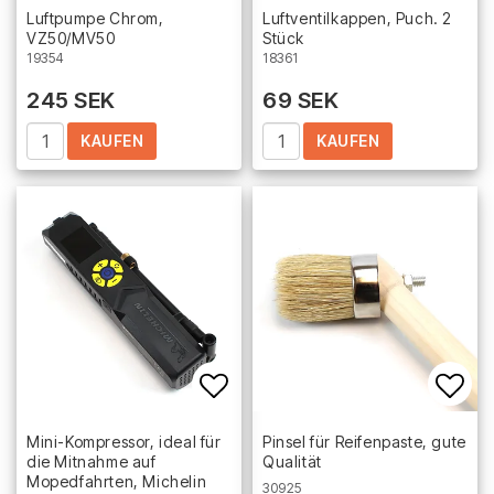
Add to list of favorites
Add 
Luftpumpe Chrom,
Luftventilkappen, Puch. 2
VZ50/MV50
Stück
19354
18361
245 SEK
69 SEK
KAUFEN
KAUFEN
Add to list of favorites
Add 
Mini-Kompressor, ideal für
Pinsel für Reifenpaste, gute
die Mitnahme auf
Qualität
Mopedfahrten, Michelin
30925