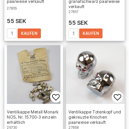
paarweise verkauft
granatschwarz paarweise
verkauft
27855
27857
55 SEK
55 SEK
KAUFEN
KAUFEN
Add to list of favorites
Add 
Ventilkappe Metall Monark
Ventilkappe Totenkopf und
NOS, Nr. 15700-3 einzeln
gekreuzte Knochen
erhältlich
paarweise verkauft
26730
27858