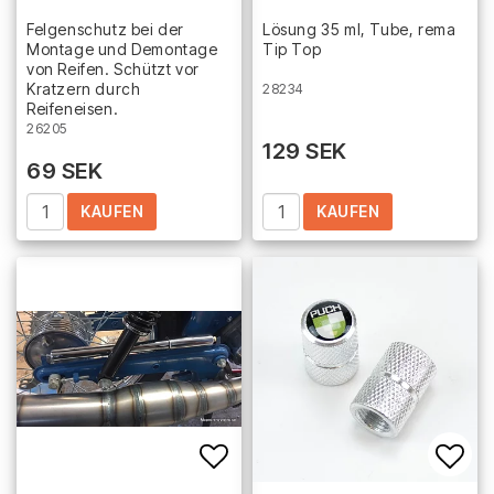
Add to list of favorites
Add 
Felgenschutz bei der
Lösung 35 ml, Tube, rema
Montage und Demontage
Tip Top
von Reifen. Schützt vor
Kratzern durch
28234
Reifeneisen.
26205
129 SEK
69 SEK
KAUFEN
KAUFEN