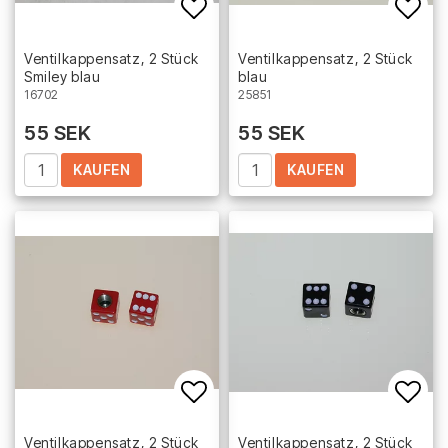
Add to list of favorites
Add 
Ventilkappensatz, 2 Stück
Ventilkappensatz, 2 Stück
Smiley blau
blau
16702
25851
55 SEK
55 SEK
KAUFEN
KAUFEN
Add to list of favorites
Add 
Ventilkappensatz, 2 Stück
Ventilkappensatz, 2 Stück