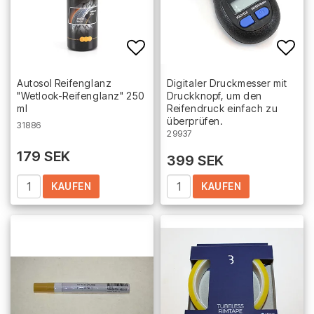
Add to list of favorites
Add 
Autosol Reifenglanz
Digitaler Druckmesser mit
"Wetlook-Reifenglanz" 250
Druckknopf, um den
ml
Reifendruck einfach zu
überprüfen.
31886
29937
179 SEK
399 SEK
KAUFEN
KAUFEN