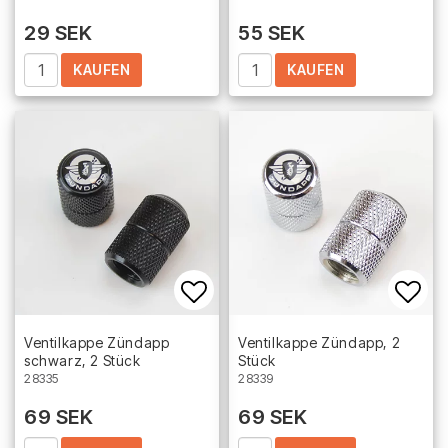
29 SEK
55 SEK
KAUFEN
KAUFEN
Add to list of favorites
Add 
Ventilkappe Zündapp
Ventilkappe Zündapp, 2
schwarz, 2 Stück
Stück
28335
28339
69 SEK
69 SEK