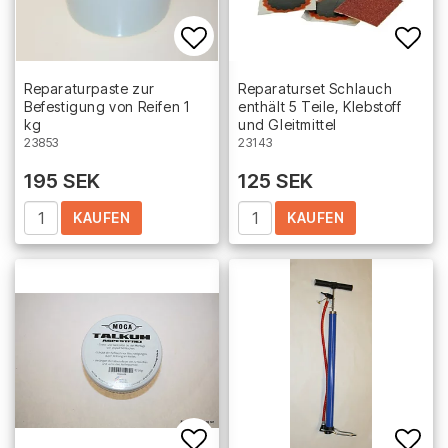
Add to list of favorites
Add 
Reparaturpaste zur
Reparaturset Schlauch
Befestigung von Reifen 1
enthält 5 Teile, Klebstoff
kg
und Gleitmittel
23853
23143
195 SEK
125 SEK
KAUFEN
KAUFEN