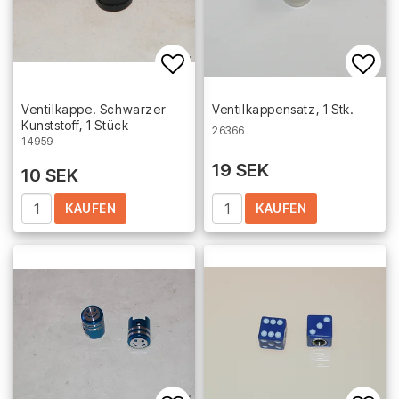
Add to list of favorites
Add 
Ventilkappe. Schwarzer
Ventilkappensatz, 1 Stk.
Kunststoff, 1 Stück
26366
14959
19 SEK
10 SEK
KAUFEN
KAUFEN