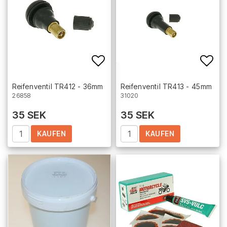
Add to list of favorites
Add 
Reifenventil TR412 - 36mm
Reifenventil TR413 - 45mm
26858
31020
35 SEK
35 SEK
KAUFEN
KAUFEN