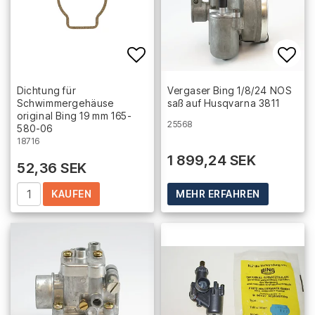
Add to list of favorites
Add 
Dichtung für
Vergaser Bing 1/8/24 NOS
Schwimmergehäuse
saß auf Husqvarna 3811
original Bing 19 mm 165-
25568
580-06
18716
1 899,24 SEK
52,36 SEK
KAUFEN
MEHR ERFAHREN