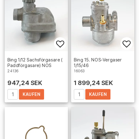
Add to list of favorites
Add 
Bing 1/12 Sachsförgasare (
Bing 15. NOS-Vergaser
Paddförgasare) NOS
1/15/46
24136
16063
947,24 SEK
1 899,24 SEK
KAUFEN
KAUFEN