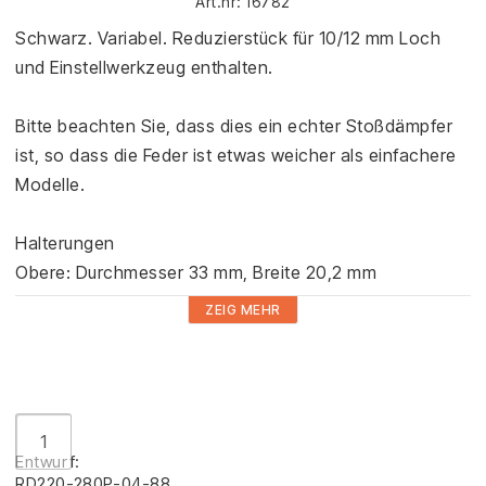
Art.nr: 16782
Add to list of favorites
Schwarz. Variabel. Reduzierstück für 10/12 mm Loch 
und Einstellwerkzeug enthalten.

Bitte beachten Sie, dass dies ein echter Stoßdämpfer 
ist, so dass die Feder ist etwas weicher als einfachere 
Modelle.

Halterungen

Obere: Durchmesser 33 mm, Breite 20,2 mm

Unten: Durchmesser 28 mm, Breite 20,5 mm

ZEIG MEHR
Bitte beachten Sie, dass die Abbildung die 280 mm 
Variante zeigt. Bitte beachten Sie, dass nur die 
Federspannung einstellbar ist. Nicht die Länge.
Entwurf:
RD220-280P-04-88