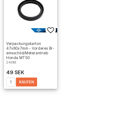
Add to list of favorites
Verpackungskarton
47x60x7mm - Vorderes B­r­
e­m­s­s­c­h­i­l­d­/­M­e­t­e­r­a­n­t­r­i­e­b
Honda MT50
24083
49 SEK
KAUFEN