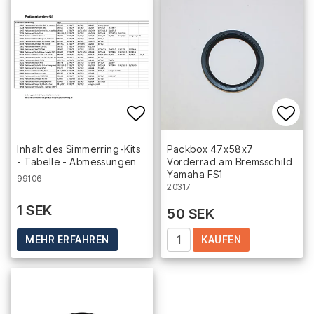
Add to list of favorites
Add 
Inhalt des Simmerring-Kits
Packbox 47x58x7
- Tabelle - Abmessungen
Vorderrad am Bremsschild
Yamaha FS1
99106
20317
1 SEK
50 SEK
KAUFEN
MEHR ERFAHREN