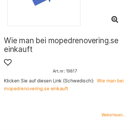
Wie man bei mopedrenovering.se
einkauft
Art.nr: 19817
Add to list of favorites
Klicken Sie auf diesen Link (Schwedisch): 
 Wie man bei 
mopedrenovering.se einkauft 
Weiterlesen...